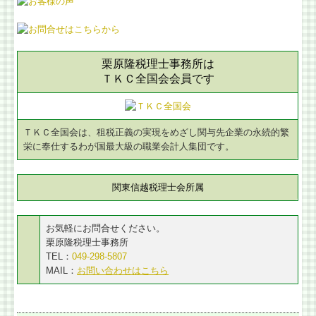
会計・給与・請求を合理化
決算書の信用力を高めます
栗原隆税理士事務所は
ＴＫＣ全国会会員です
記帳適時性証明書の活用
スマート業績確認機能
ＴＫＣ全国会は、租税正義の実現をめざし関与先企業の永続的繁
栄に奉仕するわが国最大級の職業会計人集団です。
マイナンバー制度への対応
デジタル化・AI導入補助金
関東信越税理士会所属
相続に関する相談
お気軽にお問合せください。
栗原隆税理士事務所
相続に関するQ&A
TEL：
049-298-5807
MAIL：
お問い合わせはこちら
円満な相続・事業承継を支援
お客様紹介