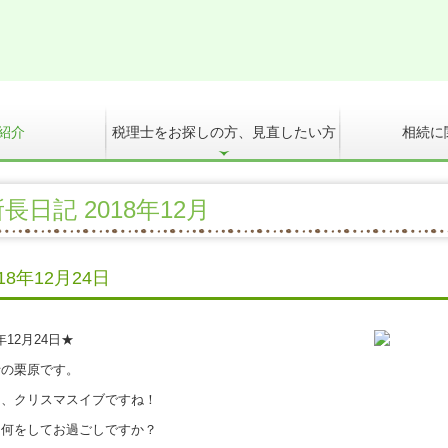
紹介
税理士をお探しの方、見直したい方
相続に
れ
関とは
会計・給与・請求を合理化
決算書の信用力を高めます
記帳適時性証明書の活用
スマート業績確認機能
マイナンバー制度への対応
デジタル化・AI導入補助金
相続に関するQ
円満な相続・
長日記 2018年12月
018年12月24日
8年12月24日★
の栗原です。
、クリスマスイブですね！
何をしてお過ごしですか？