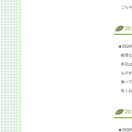
ごちそ
2
★201
税理士
本日は
ものす
食べてみ
良くお
2
★201