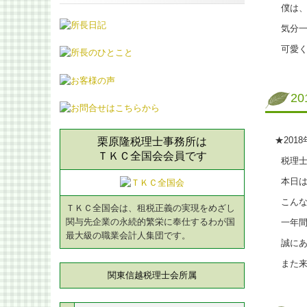
僕は、
気分一
可愛く
2
★201
栗原隆税理士事務所は
ＴＫＣ全国会会員です
税理士
本日は
こんな
ＴＫＣ全国会は、租税正義の実現をめざし
関与先企業の永続的繁栄に奉仕するわが国
一年間
最大級の職業会計人集団です。
誠にあ
また来
関東信越税理士会所属