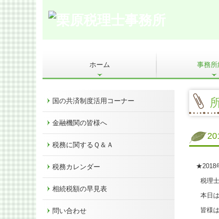
ホーム
事務所
お客様の声
料金について
よくある質問
業務契約までの流
交通案内
経営革新等支援機
所
国の共済制度活用コーナー
金融機関の皆様へ
2
税務に関するＱ＆Ａ
★201
税務カレンダー
税理士
相続税額の早見表
本日は
皆様は
問い合わせ