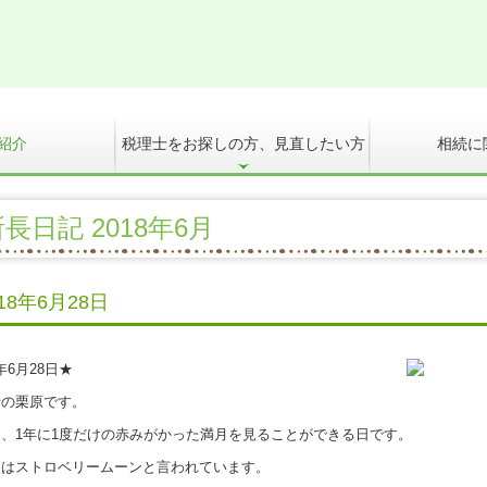
紹介
税理士をお探しの方、見直したい方
相続に
れ
関とは
会計・給与・請求を合理化
決算書の信用力を高めます
記帳適時性証明書の活用
スマート業績確認機能
マイナンバー制度への対応
デジタル化・AI導入補助金
相続に関するQ
円満な相続・
長日記 2018年6月
018年6月28日
8年6月28日★
の栗原です。
、1年に1度だけの赤みがかった満月を見ることができる日です。
はストロベリームーンと言われています。