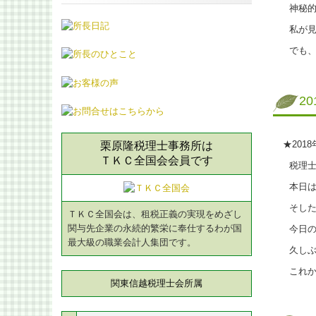
神秘的
私が見
でも、ゆ
2
★201
栗原隆税理士事務所は
ＴＫＣ全国会会員です
税理士
本日は
そした
ＴＫＣ全国会は、租税正義の実現をめざし
関与先企業の永続的繁栄に奉仕するわが国
今日の
最大級の職業会計人集団です。
久しぶり
これか
関東信越税理士会所属