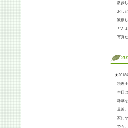
散歩し
おしど
観察して
どんよ
写真だ
2
★201
税理士
本日は
雑草を
最近、
家にヤギ
でも、ヤ