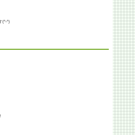
-^)
！