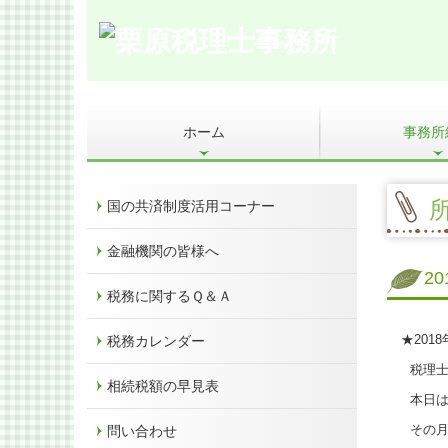
ホーム
事務所
お客様の声
料金について
よくある質問
業務契約までの流
交通案内
経営革新等支援機
所
国の共済制度活用コーナー
金融機関の皆様へ
2
税務に関するＱ＆Ａ
★201
税務カレンダー
税理士
相続税額の早見表
本日は
その月
問い合わせ