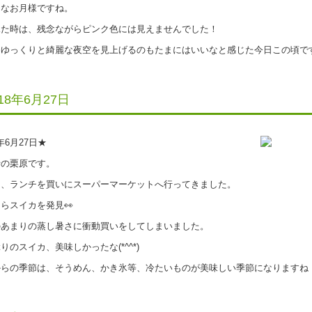
なお月様ですね。
た時は、残念ながらピンク色には見えませんでした！
っくりと綺麗な夜空を見上げるのもたまにはいいなと感じた今日この頃です(^
018年6月27日
8年6月27日★
の栗原です。
、ランチを買いにスーパーマーケットへ行ってきました。
らスイカを発見👀
あまりの蒸し暑さに衝動買いをしてしまいました。
のスイカ、美味しかったな(*^^*)
らの季節は、そうめん、かき氷等、冷たいものが美味しい季節になりますね