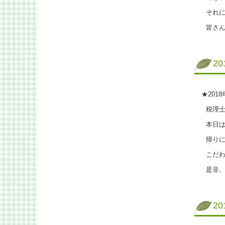
それに
皆さん
2
★201
税理士
本日は
帰りに
こだわ
是非、
2