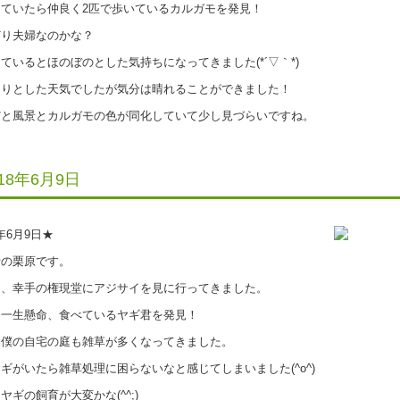
ていたら仲良く2匹で歩いているカルガモを発見！
り夫婦なのかな？
いるとほのぼのとした気持ちになってきました(*´▽｀*)
りとした天気でしたが気分は晴れることができました！
と風景とカルガモの色が同化していて少し見づらいですね。
018年6月9日
8年6月9日★
の栗原です。
、幸手の権現堂にアジサイを見に行ってきました。
一生懸命、食べているヤギ君を発見！
僕の自宅の庭も雑草が多くなってきました。
がいたら雑草処理に困らないなと感じてしまいました(^o^)
ギの飼育が大変かな(^^;)