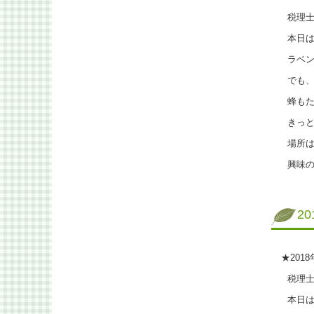
税理士
本日は
ラベン
でも、
蜂もた
きっと
場所は
興味の
2
★201
税理士
本日は