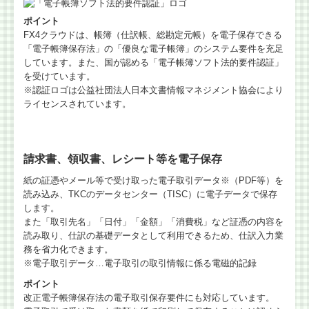
ポイント
FX4クラウドは、帳簿（仕訳帳、総勘定元帳）を電子保存できる
「電子帳簿保存法」の「優良な電子帳簿」のシステム要件を充足
しています。また、国が認める「電子帳簿ソフト法的要件認証」
を受けています。
※認証ロゴは公益社団法人日本文書情報マネジメント協会により
ライセンスされています。
請求書、領収書、レシート等を電子保存
紙の証憑やメール等で受け取った電子取引データ※（PDF等）を
読み込み、TKCのデータセンター（TISC）に電子データで保存
します。
また「取引先名」「日付」「金額」「消費税」など証憑の内容を
読み取り、仕訳の基礎データとして利用できるため、仕訳入力業
務を省力化できます。
※電子取引データ…電子取引の取引情報に係る電磁的記録
ポイント
改正電子帳簿保存法の電子取引保存要件にも対応しています。