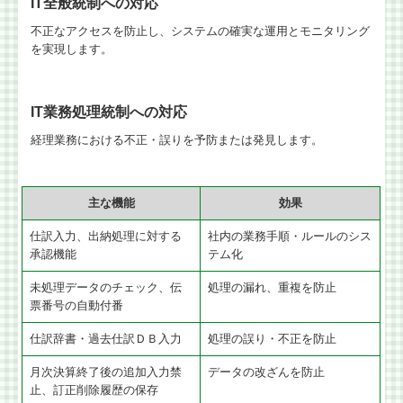
IT全般統制への対応
不正なアクセスを防止し、システムの確実な運用とモニタリング
を実現します。
IT業務処理統制への対応
経理業務における不正・誤りを予防または発見します。
主な機能
効果
仕訳入力、出納処理に対する
社内の業務手順・ルールのシス
承認機能
テム化
未処理データのチェック、伝
処理の漏れ、重複を防止
票番号の自動付番
仕訳辞書・過去仕訳ＤＢ入力
処理の誤り・不正を防止
月次決算終了後の追加入力禁
データの改ざんを防止
止、訂正削除履歴の保存