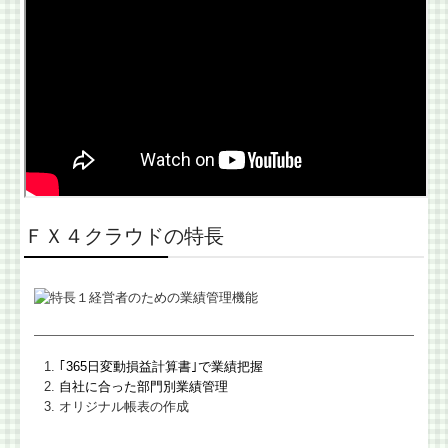
国の共済制度活用コーナー
金融機関の皆様へ
税務に関するＱ＆Ａ
税務カレンダー
相続税額の早見表
ＦＸ４クラウドの特長
問い合わせ
｢365日変動損益計算書｣で業績把握
自社に合った部門別業績管理
オリジナル帳表の作成