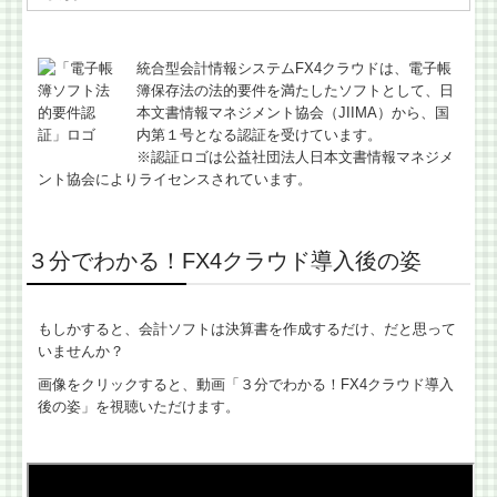
会計・給与・請求を合理化
統合型会計情報システムFX4クラウドは、電子帳
決算書の信用力を高めます
簿保存法の法的要件を満たしたソフトとして、日
本文書情報マネジメント協会（JIIMA）から、国
内第１号となる認証を受けています。
記帳適時性証明書の活用
※認証ロゴは公益社団法人日本文書情報マネジメ
ント協会によりライセンスされています。
スマート業績確認機能
マイナンバー制度への対応
３分でわかる！FX4クラウド導入後の姿
デジタル化・AI導入補助金
もしかすると、会計ソフトは決算書を作成するだけ、だと思って
相続に関する相談
いませんか？
画像をクリックすると、動画「３分でわかる！FX4クラウド導入
相続に関するQ&A
後の姿」を視聴いただけます。
円満な相続・事業承継を支援
お客様紹介