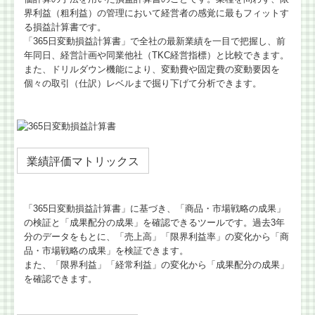
界利益（粗利益）の管理において経営者の感覚に最もフィットす
る損益計算書です。
「365日変動損益計算書」で全社の最新業績を一目で把握し、前
年同日、経営計画や同業他社（TKC経営指標）と比較できます。
また、ドリルダウン機能により、変動費や固定費の変動要因を
個々の取引（仕訳）レベルまで掘り下げて分析できます。
業績評価マトリックス
「365⽇変動損益計算書」に基づき、「商品・市場戦略の成果」
の検証と「成果配分の成果」を確認できるツールです。過去3年
分のデータをもとに、「売上⾼」「限界利益率」の変化から「商
品・市場戦略の成果」を検証できます。
また、「限界利益」「経常利益」の変化から「成果配分の成果」
を確認できます。