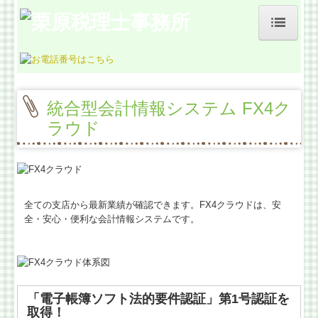
ホーム
事務所紹介
統合型会計情報システム FX4ク
お客様の声
ラウド
料金について
よくある質問
全ての支店から最新業績が確認できます。FX4クラウドは、安
業務契約までの流れ
全・安心・便利な会計情報システムです。
交通案内
経営革新等支援機関とは
「電子帳簿ソフト法的要件認証」第1号認証を
取得！
税理士をお探しの方、見直したい方