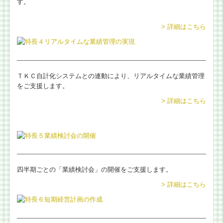
す。
国の共済制度活用コーナー
> 詳細はこちら
金融機関の皆様へ
税務に関するＱ＆Ａ
ＴＫＣ自計化システムとの連動により、リアルタイムな業績管理
をご支援します。
税務カレンダー
> 詳細はこちら
相続税額の早見表
問い合わせ
四半期ごとの「業績検討会」の開催をご支援します。
> 詳細はこちら