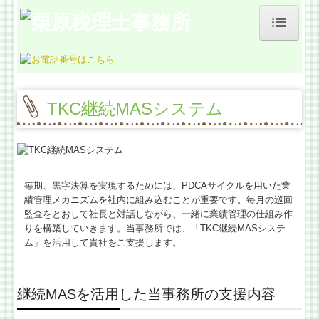
ホーム
事務所紹介
TKC継続MASシステム
お客様の声
料金について
よくある質問
毎期、黒字決算を実現するためには、PDCAサイクルを用いた業
績管理メカニズムを社内に組み込むことが重要です。毎月の巡回
監査をとおして社長と対話しながら、一緒に業績管理の仕組み作
業務契約までの流れ
りを構築していきます。当事務所では、「TKC継続MASシステ
ム」を活用して貴社をご支援します。
交通案内
経営革新等支援機関とは
継続MASを活用した当事務所の支援内容
税理士をお探しの方、見直したい方