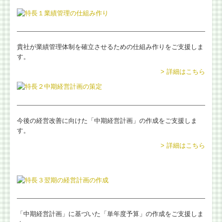
会計・給与・請求を合理化
決算書の信用力を高めます
貴社が業績管理体制を確立させるための仕組み作りをご支援しま
す。
記帳適時性証明書の活用
> 詳細はこちら
スマート業績確認機能
マイナンバー制度への対応
今後の経営改善に向けた「中期経営計画」の作成をご支援しま
デジタル化・AI導入補助金
す。
> 詳細はこちら
相続に関する相談
相続に関するQ&A
円満な相続・事業承継を支援
「中期経営計画」に基づいた「単年度予算」の作成をご支援しま
お客様紹介