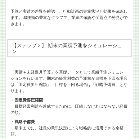
予算と実績の差異を確認し、行動計画の実施状況と効果を確認し
ます。30種類の豊富なグラフで、業績の確認や問題点の発見がで
きます。
【ステップ２】 期末の業績予測をシミュレーショ
ン
「実績＋未経過月予算」を基礎データとして業績予測シミュレー
ションを行います。期末の経常利益の予測額が目標を下回る場合
は「固定費要圧縮額」、目標を上回る場合は「戦略予備費」とな
ります。
・
固定費要圧縮額
目標経常利益を達成するために、圧縮しなければならない経費
の額。
・
戦略予備費
期末までに、社長の意思決定により戦略的に活用できる余裕
額。