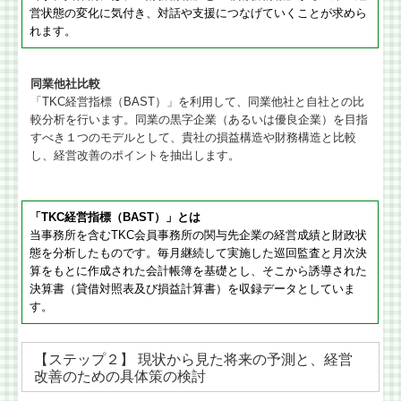
営状態の変化に気付き、対話や支援につなげていくことが求めら
れます。
同業他社比較
「TKC経営指標（BAST）」を利用して、同業他社と自社との比
較分析を行います。同業の黒字企業（あるいは優良企業）を目指
すべき１つのモデルとして、貴社の損益構造や財務構造と比較
し、経営改善のポイントを抽出します。
「TKC経営指標（BAST）」とは
当事務所を含むTKC会員事務所の関与先企業の経営成績と財政状
態を分析したものです。毎月継続して実施した巡回監査と月次決
算をもとに作成された会計帳簿を基礎とし、そこから誘導された
決算書（貸借対照表及び損益計算書）を収録データとしていま
す。
【ステップ２】 現状から見た将来の予測と、経営
改善のための具体策の検討