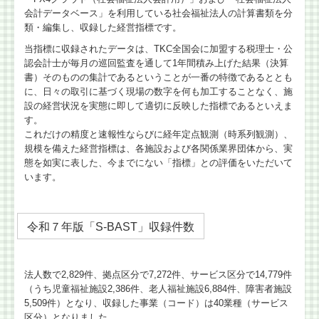
会計データベース」を利用している社会福祉法人の計算書類を分
会計・給与・請求を合理化
類・編集し、収録した経営指標です。
当指標に収録されたデータは、TKC全国会に加盟する税理士・公
決算書の信用力を高めます
認会計士が毎月の巡回監査を通して1年間積み上げた結果（決算
書）そのものの集計であるということが一番の特徴であるととも
記帳適時性証明書の活用
に、日々の取引に基づく現場の数字を何も加工することなく、施
設の経営状況を実態に即して適切に反映した指標であるといえま
す。
スマート業績確認機能
これだけの精度と速報性ならびに経年定点観測（時系列観測）、
規模を備えた経営指標は、各施設および各関係業界団体から、実
マイナンバー制度への対応
態を如実に表した、今までにない「指標」との評価をいただいて
います。
デジタル化・AI導入補助金
相続に関する相談
令和７年版「S-BAST」収録件数
相続に関するQ&A
法人数で2,829件、拠点区分で7,272件、サービス区分で14,779件
円満な相続・事業承継を支援
（うち児童福祉施設2,386件、老人福祉施設6,884件、障害者施設
5,509件）となり、収録した事業（コード）は40業種（サービス
お客様紹介
区分）となりました。