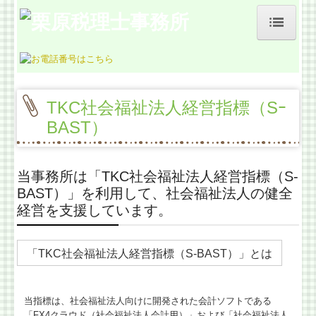
ホーム
事務所紹介
TKC社会福祉法人経営指標（Sｰ
お客様の声
BAST）
料金について
当事務所は「TKC社会福祉法人経営指標（S-
よくある質問
BAST）」を利用して、社会福祉法人の健全
経営を支援しています。
業務契約までの流れ
交通案内
「TKC社会福祉法人経営指標（S-BAST）」とは
経営革新等支援機関とは
当指標は、社会福祉法人向けに開発された会計ソフトである
税理士をお探しの方、見直したい方
「FX4クラウド（社会福祉法人会計用）」および「社会福祉法人