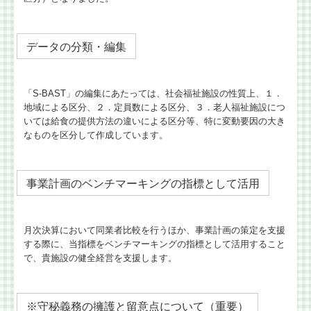
国の共済制度活用コーナー
データの分類・編集
金融機関の皆様へ
税務に関するＱ＆Ａ
「S-BAST」の編集にあたっては、社会福祉施設の性質上、１．
地域による区分、２．定員数による区分、３．老人福祉施設につ
税務カレンダー
いては給食の提供方法の違いによる区分等、特に変動要因の大き
なものを区分して作成しています。
相続税額の早見表
問い合わせ
事業計画のベンチマーキングの指標として活用
月次決算において同業者比較を行うほか、事業計画の策定を支援
する際に、当指標をベンチマーキングの指標として活用すること
で、貴施設の健全経営を支援します。
※守秘義務の擁護と留意点について（重要）