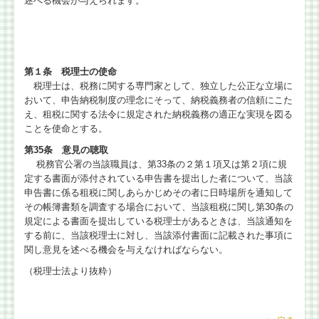
述べる機会が与えられます。
会計・給与・請求を合理化
決算書の信用力を高めます
第１条 税理士の使命
税理士は、税務に関する専門家として、独立した公正な立場に
記帳適時性証明書の活用
おいて、申告納税制度の理念にそって、納税義務者の信頼にこた
え、租税に関する法令に規定された納税義務の適正な実現を図る
スマート業績確認機能
ことを使命とする。
第35条 意見の聴取
マイナンバー制度への対応
税務官公署の当該職員は、第33条の２第１項又は第２項に規
定する書面が添付されている申告書を提出した者について、当該
デジタル化・AI導入補助金
申告書に係る租税に関しあらかじめその者に日時場所を通知して
その帳簿書類を調査する場合において、当該租税に関し第30条の
相続に関する相談
規定による書面を提出している税理士があるときは、当該通知を
する前に、当該税理士に対し、当該添付書面に記載された事項に
関し意見を述べる機会を与えなければならない。
相続に関するQ&A
（税理士法より抜粋）
円満な相続・事業承継を支援
お客様紹介