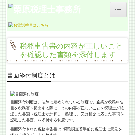
ホーム
事務所紹介
税務申告書の内容が正しいこと
お客様の声
を確認した書類を添付します
料金について
書面添付制度とは
よくある質問
業務契約までの流れ
書面添付制度は、法律に定められている制度で、企業が税務申告
交通案内
書を税務署へ提出する際に、その内容が正しいことを税理士が確
認した書類（税理士が計算し、整理し、又は相談に応じた事項を
経営革新等支援機関とは
記載した書面）を添付する制度です。
書面添付された税務申告書は､税務調査着手前に税理士に意見を
税理士をお探しの方、見直したい方