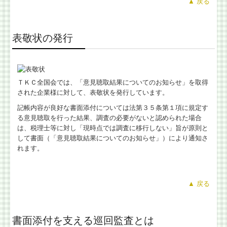
▲ 戻る
国の共済制度活用コーナー
表敬状の発行
金融機関の皆様へ
税務に関するＱ＆Ａ
ＴＫＣ全国会では、「意見聴取結果についてのお知らせ」を取得
税務カレンダー
された企業様に対して、表敬状を発行しています。
記帳内容が良好な書面添付については法第３５条第１項に規定す
相続税額の早見表
る意見聴取を行った結果、調査の必要がないと認められた場合
は、税理士等に対し「現時点では調査に移行しない」旨が原則と
問い合わせ
して書面（「意見聴取結果についてのお知らせ」）により通知さ
れます。
▲ 戻る
書面添付を支える巡回監査とは