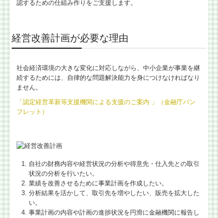
認するための仕組み作りをご支援します。
会計・給与・請求を合理化
経営改善計画が必要な理由
決算書の信用力を高めます
記帳適時性証明書の活用
社会経済環境の大きな変化に対応しながら、中小企業が事業を継
続するためには、自律的な問題解決能力を身につけなければなり
スマート業績確認機能
ません。
「認定経営革新等支援機関による支援のご案内 」（金融庁パン
マイナンバー制度への対応
フレット）
デジタル化・AI導入補助金
相続に関する相談
自社の財務内容や経営状況の分析や得意先・仕入先との取引
相続に関するQ&A
状況の分析を行いたい。
業績を改善させるために事業計画を作成したい。
円満な相続・事業承継を支援
分析結果を活かして、取引先を増やしたい、販売を拡大した
い。
事業計画の内容や計画の進捗状況を円滑に金融機関に報告し
お客様紹介