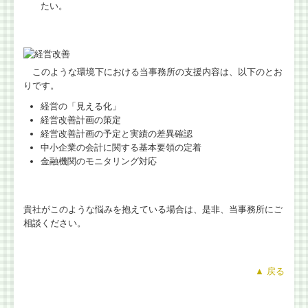
たい。
国の共済制度活用コーナー
金融機関の皆様へ
このような環境下における当事務所の支援内容は、以下のとお
りです。
税務に関するＱ＆Ａ
経営の「見える化」
税務カレンダー
経営改善計画の策定
経営改善計画の予定と実績の差異確認
中小企業の会計に関する基本要領の定着
相続税額の早見表
金融機関のモニタリング対応
問い合わせ
貴社がこのような悩みを抱えている場合は、是非、当事務所にご
相談ください。
▲ 戻る