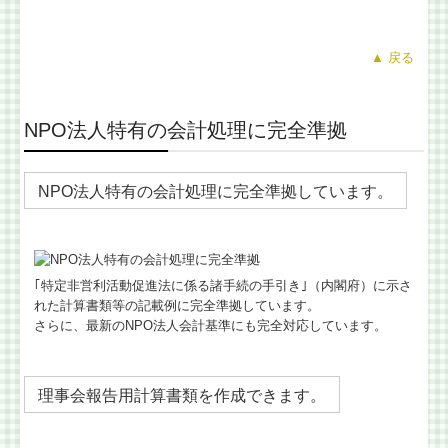
国の共済制度活用コーナー
▲ 戻る
金融機関の皆様へ
NPO法人特有の会計処理に完全準拠
税務に関するＱ＆Ａ
税務カレンダー
NPO法人特有の会計処理に完全準拠しています。
相続税額の早見表
問い合わせ
｢特定非営利活動促進法に係る諸手続の手引き｣（内閣府）に示さ
れた計算書類等の記載例に完全準拠しています。
さらに、最新のNPO法人会計基準にも完全対応しています。
理事会報告用計算書類を作成できます。