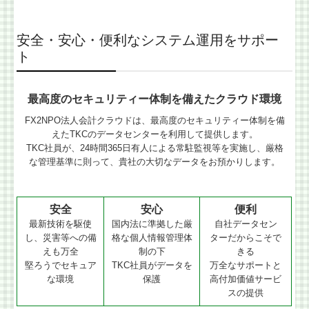
安全・安心・便利なシステム運用をサポー
ト
最高度のセキュリティー体制を備えたクラウド環境
FX2NPO法人会計クラウドは、最高度のセキュリティー体制を備
えたTKCのデータセンターを利用して提供します。
TKC社員が、24時間365日有人による常駐監視等を実施し、厳格
な管理基準に則って、貴社の大切なデータをお預かりします。
安全
安心
便利
最新技術を駆使
国内法に準拠した厳
自社データセン
し、災害等への備
格な個人情報管理体
ターだからこそで
えも万全
制の下
きる
堅ろうでセキュア
TKC社員がデータを
万全なサポートと
な環境
保護
高付加価値サービ
スの提供