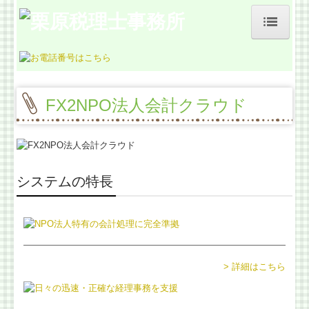
ホーム
事務所紹介
FX2NPO法人会計クラウド
お客様の声
料金について
よくある質問
システムの特長
業務契約までの流れ
交通案内
> 詳細はこちら
経営革新等支援機関とは
税理士をお探しの方、見直したい方