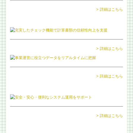
> 詳細はこちら
会計・給与・請求を合理化
決算書の信用力を高めます
記帳適時性証明書の活用
> 詳細はこちら
スマート業績確認機能
マイナンバー制度への対応
> 詳細はこちら
デジタル化・AI導入補助金
相続に関する相談
相続に関するQ&A
> 詳細はこちら
円満な相続・事業承継を支援
お客様紹介