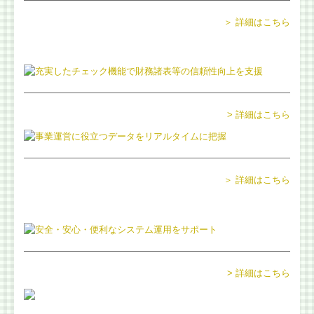
＞ 詳細はこちら
会計・給与・請求を合理化
決算書の信用力を高めます
記帳適時性証明書の活用
> 詳細はこちら
スマート業績確認機能
マイナンバー制度への対応
＞ 詳細はこちら
デジタル化・AI導入補助金
相続に関する相談
相続に関するQ&A
> 詳細はこちら
円満な相続・事業承継を支援
お客様紹介