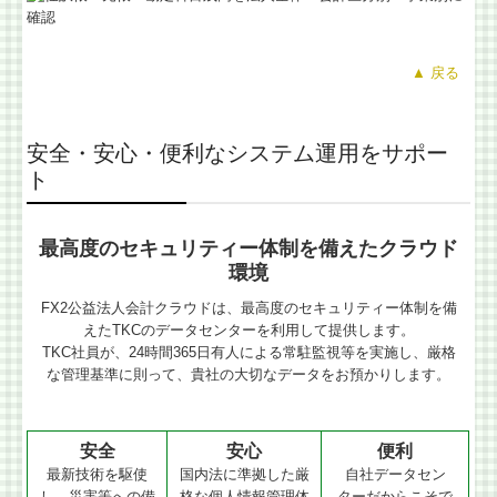
▲ 戻る
安全・安心・便利なシステム運用をサポー
ト
最高度のセキュリティー体制を備えたクラウド
環境
FX2公益法人会計クラウドは、最高度のセキュリティー体制を備
えたTKCのデータセンターを利用して提供します。
TKC社員が、24時間365日有人による常駐監視等を実施し、厳格
な管理基準に則って、貴社の大切なデータをお預かりします。
安全
安心
便利
最新技術を駆使
国内法に準拠した厳
自社データセン
し、災害等への備
格な個人情報管理体
ターだからこそで