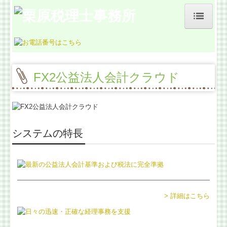
ホーム
事務所紹介
FX2公益法人会計クラウド
お客様の声
料金について
よくある質問
システムの特長
業務契約までの流れ
交通案内
> 詳細はこちら
経営革新等支援機関とは
税理士をお探しの方、見直したい方